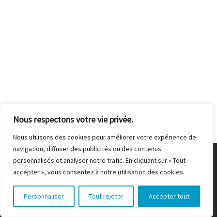
Nous respectons votre vie privée.
Nous utilisons des cookies pour améliorer votre expérience de
navigation, diffuser des publicités ou des contenus
© 2026
Les Vélorails du Grand Est
– Alle Rechte vorbehalten
personnalisés et analyser notre trafic. En cliquant sur « Tout
accepter », vous consentez à notre utilisation des cookies.
Präsentiert von
WP
– Entworfen mit dem
Customizr-Theme
Personnaliser
Tout rejeter
Accepter tout