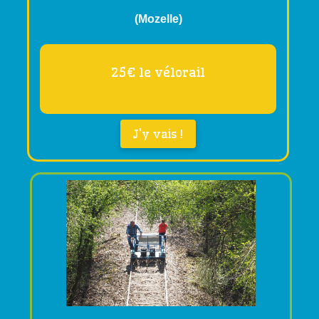
(Mozelle)
25€ le vélorail
J'y vais !