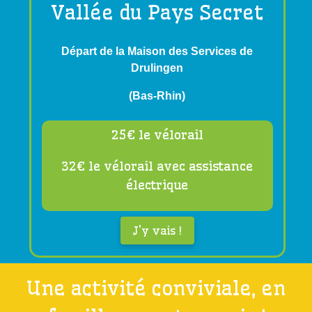
Vallée du Pays Secret
Départ de la Maison des Services de
Drulingen
(Bas-Rhin)
25€ le vélorail
32€ le vélorail avec assistance
électrique
J'y vais !
Une activité conviviale, en