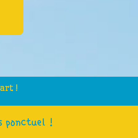
art !
s ponctuel !